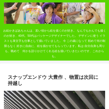
お絵かきばあちゃんは、若い頃から絵を描くのが好き。 なんでもかんでも描く
のが好き、40代、50代はパッケージデザイナーでした。 デザインに使う イラ
ストも筆文字も仕事として描いていました。 今 この歳になって 初めて何の制
限もなく 好きに自由に、絵を描かせてもらっています。私は 自分自身も周り
も、眺めて 何かを語りかけてくれる絵を描いていきたいのです、これから
も。
スナップエンドウ 大豊作 、物置は次回に
持越し