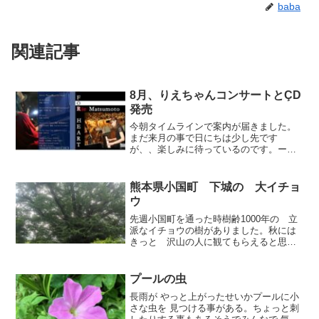
baba
関連記事
8月、りえちゃんコンサートとÇD
発売
今朝タイムラインで案内が届きました。
まだ来月の事で日にちは少し先です
が、、楽しみに待っているのです。ーー
ー聴いてね(^o^)／⬇---------- 🎹CD発売決定
🎹私の初のオリジナルピアノアルバム
『For Heart』の発売が8月11日に...
熊本県小国町 下城の 大イチョ
ウ
先週小国町を通った時樹齢1000年の 立
派なイチョウの樹がありました。秋には
きっと 沢山の人に観てもらえると思う
のですが…この季節には 誰もいません
下から見上げると こんな。秋の青空
に 光る黄色い葉をひとりで想像してみ
プールの虫
ました。。足元には ま...
長雨が やっと上がったせいかプールに小
さな虫を 見つける事がある。ちょっと刺