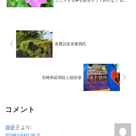
したりする事もあるそうでみんなで 気を
つけている見つけたら洗剤をふりかけて
プール排水溝に流す次のレッスンまでち
ょっと15分位あるYさんと Hさんプール
サイドの 白い...
喜農話多居素我氏
宮崎県延岡陸上競技場
コメント
瑠美子
より:
2019年5月4日 08:21