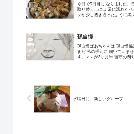
今日で5日目に なりました
取り替え上には 常に濡れた
クが少し透き通ったように黒く
孫自慢
孫自慢ばあちゃんは 孫自慢
まだ 私の手元に 届いてい
す。ママが3ヶ月半 留守の間
水曜日に、新しいグループ