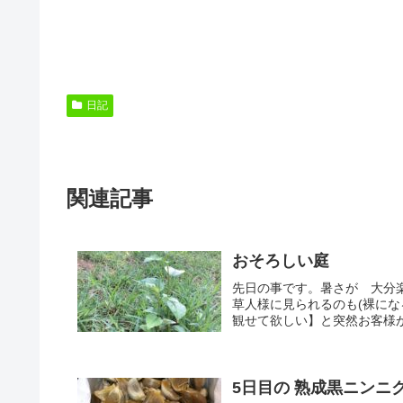
日記
関連記事
おそろしい庭
先日の事です。暑さが 大分
草人様に見られるのも(裸に
観せて欲しい】と突然お客様が
5日目の 熟成黒ニンニ