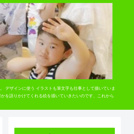
。 デザインに使う イラストも筆文字も仕事として描いていま
 何かを語りかけてくれる絵を描いていきたいのです、これから