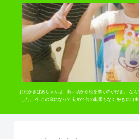
お絵かきばあちゃんは、若い頃から絵を描くのが好き。 なん
した。 今 この歳になって 初めて何の制限もなく 好きに