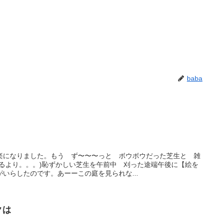
baba
楽になりました。もう ず〜〜〜っと ボウボウだった芝生と 雑
なるより。。。)恥ずかしい芝生を午前中 刈った途端午後に【絵を
いらしたのです。あーーこの庭を見られな...
クは