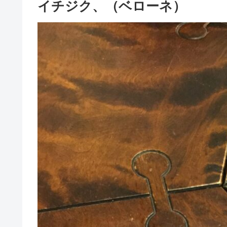
イチジク、（ベローネ）