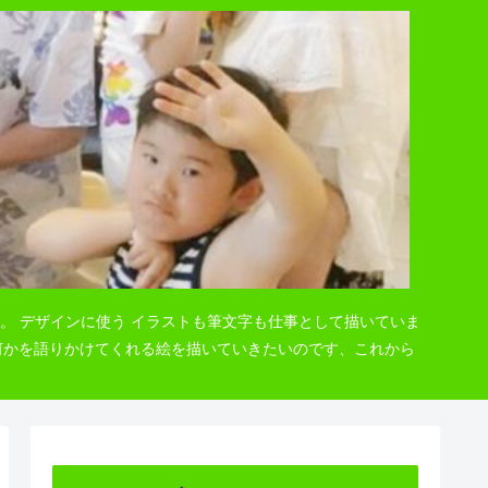
。 デザインに使う イラストも筆文字も仕事として描いていま
 何かを語りかけてくれる絵を描いていきたいのです、これから