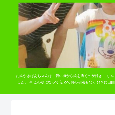
お絵かきばあちゃんは、若い頃から絵を描くのが好き。 なん
した。 今 この歳になって 初めて何の制限もなく 好きに