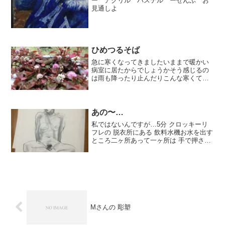
ー アクリル パステル ーぜんぶ お
見通しよ
ひめつるそば
急に寒くなってきましたいままで暖かい
病室に居たからでしょうかそう感じるの
は雨も降ったり止んだりこんな寒くて寂
しい庭にそれでも毎日金平糖のようなお
花をたくさん付けてくれてますわたしの
心も ほんわか温めてくれるようですあり
がとう
あの〜…
私ではないんですが…5分 クロッキーリ
フレの 脱衣所にある 飲料水機お水を出す
ところ二ヶ所あって一ヶ所は 手で押さえ
るボタンもう一ヶ所は下の方足で踏むペ
ダルの所上のボタンの所は調子が悪いよ
うで【押さないで。。】と張り紙が して
います。昨日帰...
Mさんの 彫塑