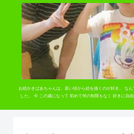
お絵かきばあちゃんは、若い頃から絵を描くのが好き。 なん
した。 今 この歳になって 初めて何の制限もなく 好きに