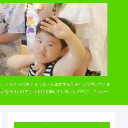
。 デザインに使う イラストも筆文字も仕事として描いていま
 何かを語りかけてくれる絵を描いていきたいのです、これから