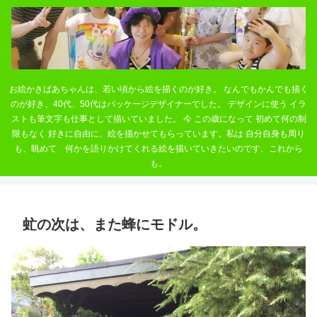
お絵かきばあちゃんは、若い頃から絵を描くのが好き。 なんでもかんでも描く
のが好き、40代、50代はパッケージデザイナーでした。 デザインに使う イラ
ストも筆文字も仕事として描いていました。 今 この歳になって 初めて何の制
限もなく 好きに自由に、絵を描かせてもらっています。私は 自分自身も周り
も、眺めて 何かを語りかけてくれる絵を描いていきたいのです、これから
も。
虻の次は、また蜂にモドル。