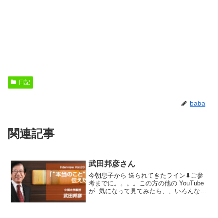
日記
baba
関連記事
武田邦彦さん
今朝息子から 送られてきたライン⬇︎ご参
考までに。。。。この方の他の YouTube
が 気になって見てみたら、、いろんな
おっしゃってる事ほんとね〜〜と思うの
です。