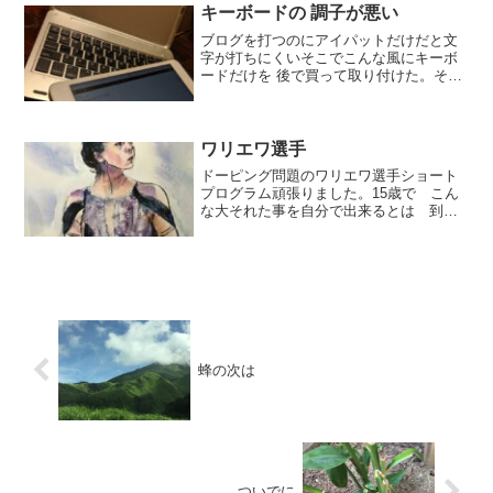
キーボードの 調子が悪い
ブログを打つのにアイパットだけだと文
字が打ちにくいそこでこんな風にキーボ
ードだけを 後で買って取り付けた。その
キーボード最近言うことを聞かない調子
が ここのところ悪くなった。おとといか
らデリートキーがいちいちスイッチを切
らないと作動しなくな...
ワリエワ選手
ドーピング問題のワリエワ選手ショート
プログラム頑張りました。15歳で こん
な大それた事を自分で出来るとは 到底
考えられないほんとに かわいそう昨夜
演技が スタートする直前はこんな表情
(今朝 それをスケッチ)でしたがいざ 始
まるとなんて 美し...
蜂の次は
ついでに