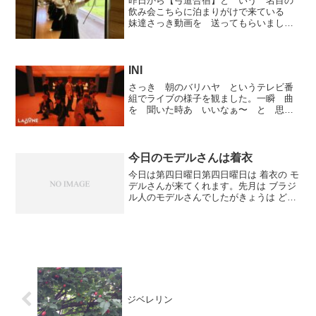
昨日から【弓道合宿】と いう 名目の
飲み会こちらに泊まりがけで来ている
妹達さっき動画を 送ってもらいまし
た。。弓道場も 予め ちゃんと予約し
練習もちゃんとしているようです。(^^)
INI
さっき 朝のバリハヤ というテレビ番
組でライブの様子を観ました。一瞬 曲
を 聞いた時あ いいなぁ〜 と 思い
ました。早速 調べるともう一昨年前か
ら活動しているグループだった事たった
今 知りました。きっと皆さんご存じの
グループで紅白にも出た事...
今日のモデルさんは着衣
今日は第四日曜日第四日曜日は 着衣の モ
デルさんが来てくれます。先月は ブラジ
ル人のモデルさんでしたがきょうは どん
な 人が来てくれるのでしょう楽しみで
す。いいのが描けるといいな行ってきま
す。
ジベレリン