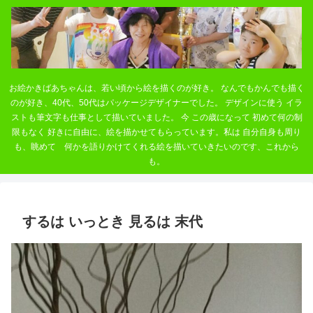
お絵かきばあちゃんは、若い頃から絵を描くのが好き。 なんでもかんでも描く
のが好き、40代、50代はパッケージデザイナーでした。 デザインに使う イラ
ストも筆文字も仕事として描いていました。 今 この歳になって 初めて何の制
限もなく 好きに自由に、絵を描かせてもらっています。私は 自分自身も周り
も、眺めて 何かを語りかけてくれる絵を描いていきたいのです、これから
も。
するは いっとき 見るは 末代